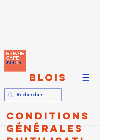
PROCHAIN REPAIR :
Samedi 10
octobre 2026
à Soings-en-Sologne - Salle des
Associations
10h-12h / 14h-16h - Sans RDV
REPAI
R
CAFÉ
BLOIS
Conditions
Générales