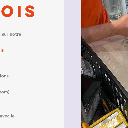
LOIS
s sur notre
is
tions
eeom)
 avec le