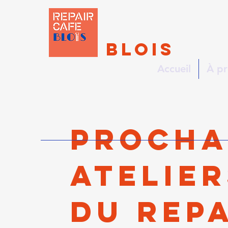
REPAIR
CAFÉ
BLOIS
Accueil
À p
Procha
atelier
du rep