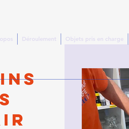
PROCHAIN REPAIR :
Samedi 10 octobre 2026
à Soings-en-Sologne - Salle des Associations
10h-12h / 14h-16h - Sans RDV
ropos
Déroulement
Objets pris en charge
ins
s
air