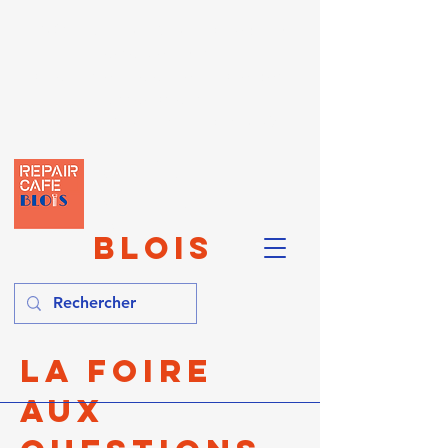
PROCHAIN REPAIR :
Samedi 10
octobre 2026
à Soings-en-Sologne - Salle des
Associations
10h-12h / 14h-16h - Sans RDV
REPAI
R
CAFÉ
BLOIS
La Foire
aux