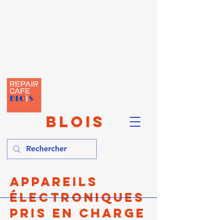
PROCHAIN REPAIR :
Samedi 10
octobre 2026
à Soings-en-Sologne - Salle des
Associations
10h-12h / 14h-16h - Sans RDV
REPAI
R
CAFÉ
BLOIS
Appareils
électroniques
pris en charge